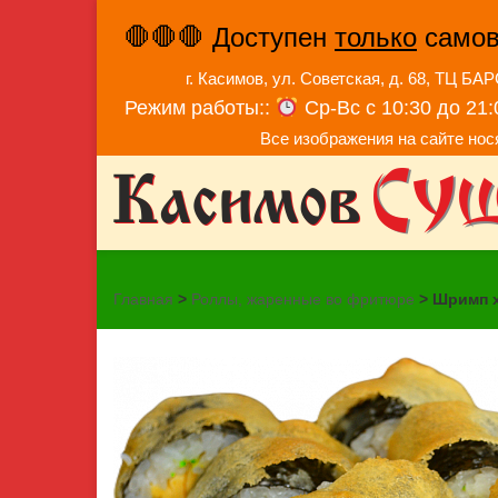
🛑🛑🛑 Доступен
только
самовы
г. Касимов, ул. Советская, д. 68, ТЦ Б
Режим работы::
Ср-Вс с 10:30 до 21
Все изображения на сайте но
Главная
>
Роллы, жаренные во фритюре
> Шримп 