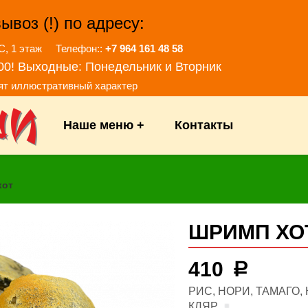
воз (!) по адресу:
АРС, 1 этаж Телефон::
+7 964 161 48 58
:00! Выходные: Понедельник и Вторник
сят иллюстративный характер
Наше меню
+
Контакты
хот
ШРИМП ХО
410
Р
РИС, НОРИ, ТАМАГО,
КЛЯР